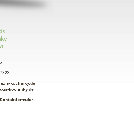
xis
nky
in
e
07323
raxis-kochinky.de
axis-kochinky.de
 Kontaktformular