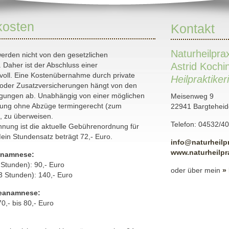
kosten
Kontakt
Naturheilpra
werden nicht von den gesetzlichen
 Daher ist der Abschluss einer
Astrid Kochi
voll. Eine Kostenübernahme durch private
Heilpraktiker
oder Zusatzversicherungen hängt von den
ngungen ab. Unabhängig von einer möglichen
Meisenweg 9
hnung ohne Abzüge termingerecht (zum
22941 Bargteheid
, zu überweisen.
Telefon: 04532/4
hnung ist die aktuelle Gebührenordnung für
ein Stundensatz beträgt 72,- Euro.
info@naturheilp
www.naturheilpr
anamnese:
 Stunden): 90,- Euro
oder über mein
»
 Stunden): 140,- Euro
eanamnese:
70,- bis 80,- Euro